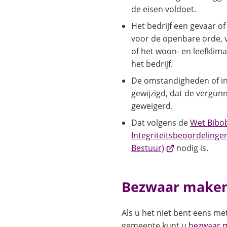
de eisen voldoet.
Het bedrijf een gevaar of
voor de openbare orde, ve
of het woon- en leefklim
het bedrijf.
De omstandigheden of inz
gewijzigd, dat de vergu
geweigerd.
Dat volgens de
Wet Bibo
Integriteitsbeoordeling
(Verwijst
Bestuur)
nodig is.
naar
een
Bezwaar make
externe
website)
Als u het niet bent eens me
gemeente kunt u
bezwaar 