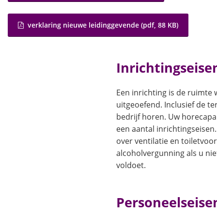
mailadre
verklaring nieuwe leidinggevende
(pdf
, 88 KB
)
Inrichtingseise
Een inrichting is de ruimte 
uitgeoefend. Inclusief de te
bedrijf horen. Uw horecap
een aantal inrichtingseisen
over ventilatie en toiletvoo
alcoholvergunning als u nie
voldoet.
Personeelseise