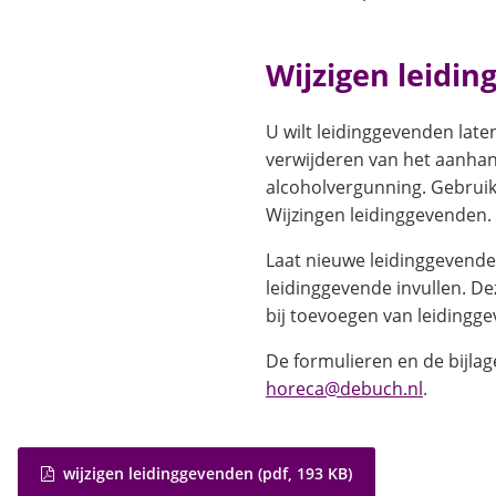
Wijzigen leidin
U wilt leidinggevenden lat
verwijderen van het aanhang
alcoholvergunning. Gebruik
Wijzingen leidinggevenden.
Laat nieuwe leidinggevende
leidinggevende invullen. De
bij toevoegen van leidingg
De formulieren en de bijla
(Verwijst
horeca@debuch.nl
.
naar
een
e-
wijzigen leidinggevenden
(pdf
, 193 KB
)