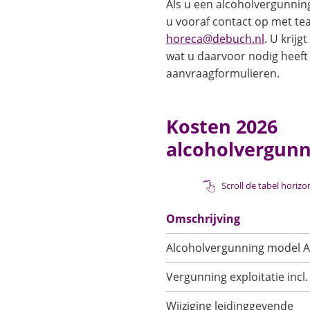
Als u een alcoholvergunnin
u vooraf contact op met t
(Verwijst
horeca@debuch.nl
. U krijg
naar
wat u daarvoor nodig heeft
een
aanvraagformulieren.
e-
mailadre
Kosten 2026
alcoholvergun
Scroll de tabel horiz
Omschrijving
Alcoholvergunning model A
Vergunning exploitatie incl
Wijziging leidinggevende