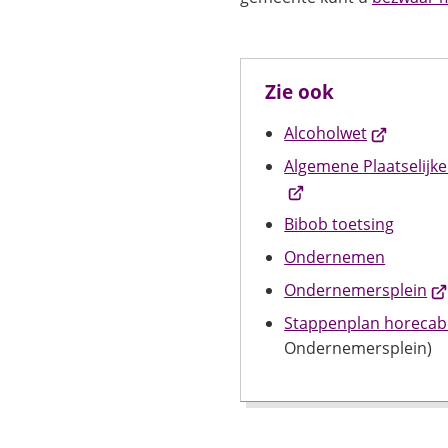
Zie ook
(Verwijst
Alcoholwet
naar
Algemene Plaatselijk
een
externe
Bibob toetsing
website)
Ondernemen
(Ve
Ondernemersplein
na
Stappenplan horecabe
ee
Ondernemersplein)
ex
we