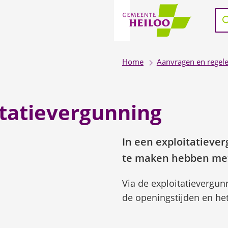
Aa
Zo
Wa
en
res
be
Home
Aanvragen en regel
zij
ku
je
itatievergunning
hi
na
In een exploitatieve
do
pijl
te maken hebben met 
om
Via de exploitatievergunn
en
de openingstijden en het
om
te
geb