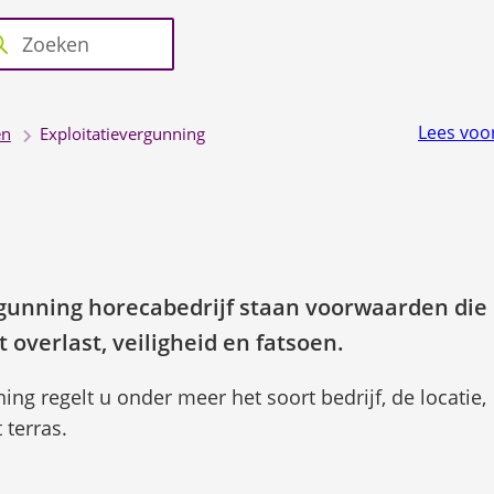
Raad
nvragen
Over de
en
eken
nneer
 regelen
gemeente
College
ultaten
schikbaar
Lees voo
en
Exploitatievergunning
n
n
erdoor
vigeren
rgunning horecabedrijf staan voorwaarden die
or
overlast, veiligheid en fatsoen.
hoog
ing regelt u onder meer het soort bedrijf, de locatie,
 terras.
laag
ruiken.