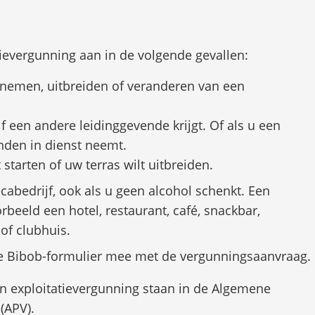
bruik
tievergunning aan in de volgende gevallen:
er-
ts
ernemen, uitbreiden of veranderen van een
m
n
f een andere leidinggevende krijgt. Of als u een
arde
nden in dienst neemt.
t starten of uw terras wilt uitbreiden.
ecteren.
ecabedrijf, ook als u geen alcohol schenkt. Een
orbeeld een hotel, restaurant, café, snackbar,
of clubhuis.
de Bibob-formulier mee met de vergunningsaanvraag.
 exploitatievergunning staan in de Algemene
(APV).