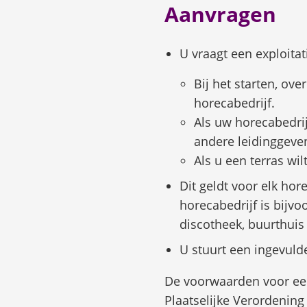
Aanvragen
Ge
de
U vraagt een exploita
ent
toe
Bij het starten, ov
o
horecabedrijf.
ee
Als uw horecabedrij
wa
andere leidinggeve
te
Als u een terras wil
sel
Dit geldt voor elk hor
horecabedrijf is bijvo
discotheek, buurthuis 
U stuurt een ingevul
De voorwaarden voor een
Plaatselijke Verordening 