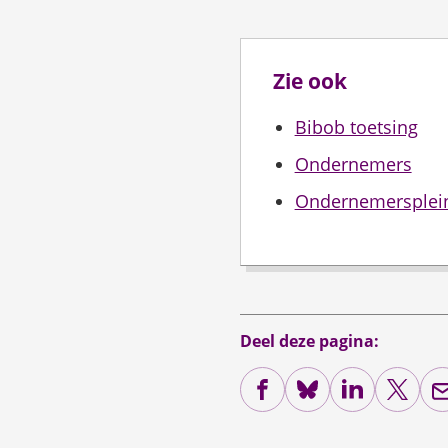
Zie ook
Bibob toetsing
Ondernemers
Ondernemersplei
Deel deze pagina:
(Verwijst
(Verwijst
(Verwijst
(Verwi
naar
naar
naar
naar