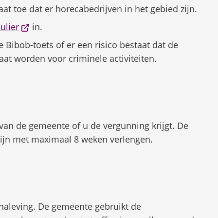
t toe dat er horecabedrijven in het gebied zijn.
website)
(Verwijst
ulier
in.
naar
 Bibob-toets of er een risico bestaat dat de
een
at worden voor criminele activiteiten.
externe
website)
van de gemeente of u de vergunning krijgt. De
ijn met maximaal 8 weken verlengen.
e naleving. De gemeente gebruikt de