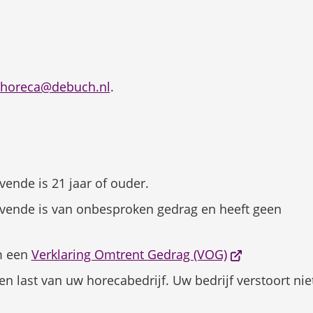
(Verwijst
horeca@debuch.nl
.
naar
een
e-
mailadres)
vende is 21 jaar of ouder.
evende is van onbesproken gedrag en heeft geen
(Verwijst
m een
Verklaring Omtrent Gedrag (VOG)
naar
n last van uw horecabedrijf. Uw bedrijf verstoort nie
een
externe